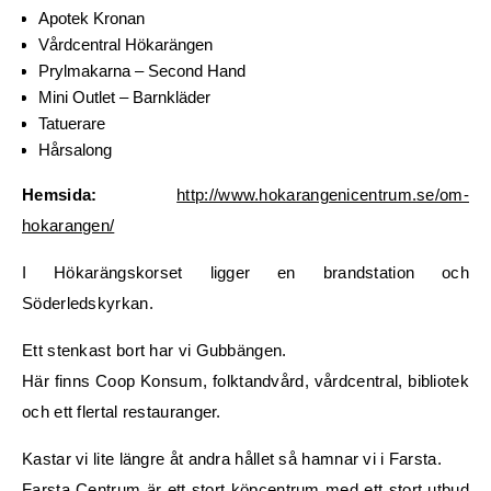
Apotek Kronan
Vårdcentral Hökarängen
Prylmakarna – Second Hand
Mini Outlet – Barnkläder
Tatuerare
Hårsalong
Hemsida:
http://www.hokarangenicentrum.se/om-
hokarangen/
I Hökarängskorset ligger en brandstation och
Söderledskyrkan.
Ett stenkast bort har vi Gubbängen.
Här finns Coop Konsum, folktandvård, vårdcentral, bibliotek
och ett flertal restauranger.
Kastar vi lite längre åt andra hållet så hamnar vi i Farsta.
Farsta Centrum är ett stort köpcentrum med ett stort utbud